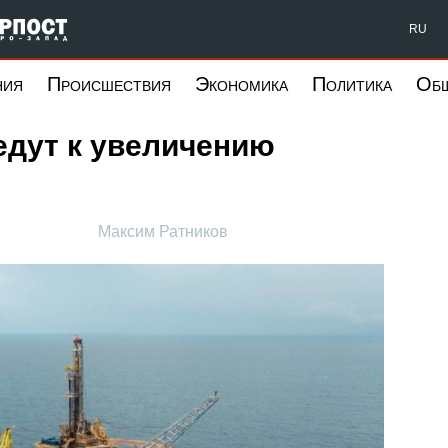
Форпост Северо-Запад
RU
ния
Происшествия
Экономика
Политика
Об
едут к увеличению
Максим Ратников