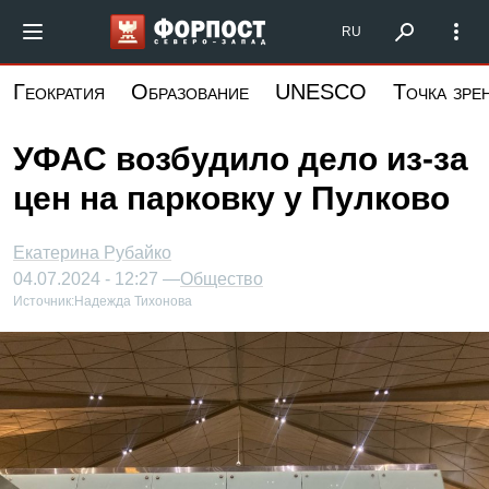
Перейти
Форпост Северо-Запад
RU
к
основному
Геократия
Образование
UNESCO
Точка зре
содержанию
УФАС возбудило дело из-за
цен на парковку у Пулково
Екатерина Рубайко
04.07.2024 - 12:27 —
Общество
Источник:
Надежда Тихонова