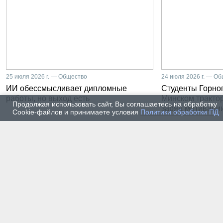
25 июля 2026 г. — Общество
24 июля 2026 г. — О
ИИ обессмысливает дипломные
Студенты Горног
работы, но выход есть
Минском тракто
Продолжая использовать сайт, Вы соглашаетесь на обработку
заряд мотиваци
Cookie-файлов и принимаете условия
Политики обработки ПД
22 июля 2026 г. — Общество
20 июля
От лаборатории до
Влади
предприятия: какой путь
метал
проходят студенты-
части
электроэнергетики Горного
инже
университета
19 июля 2026 г. — Общество
17 июля
Как сохранить инженерную
В Гор
мысль в эпоху тотального
Петер
ИИ. Рабочая методика
первы