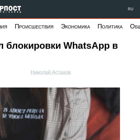
Форпост Северо-Запад
RU
ния
Происшествия
Экономика
Политика
Об
л блокировки WhatsApp в
Николай Астахов