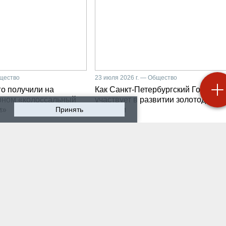
бщество
23 июля 2026 г. — Общество
о получили на
Как Санкт-Петербургский Горный
рном «колоссальный
участвует в развитии золотодобыч
и»
Принять
Бурятии
 2026 г. — Общество
20 июля 2026 г. — Общество
мир Литвиненко - о
Как проходят студенчес
лургах 21 века, как
практики на предприяти
 сообщества горных
разработчике систем
неров
промышленной
автоматизации
 2026 г. — Общество
16 июля 2026 г. — Экономика
ном университете
Производству бензина 
бурга выпустили
России мешают не толь
х инженеров нового
украинские беспилотни