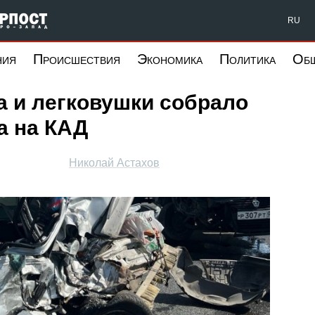
Форпост Северо-Запад
RU
ния
Происшествия
Экономика
Политика
Об
а и легковушки собрало
а на КАД
Николай Астахов