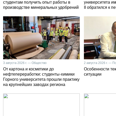
студентам получить опыт работы в
университета и
производстве минеральных удобрений
II обратился к 
3 августа 2026 г. — Общество
2 августа 2026 г. — П
От картона и косметики до
Особенности те
нефтепереработки: студенты-химики
ситуации
Горного университета прошли практику
на крупнейших заводах региона