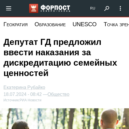
Перейти
Форпост Северо-Запад
RU
к
основному
Геократия
Образование
UNESCO
Точка зре
содержанию
Депутат ГД предложил
ввести наказания за
дискредитацию семейных
ценностей
Екатерина Рубайко
18.07.2024 - 08:42 —
Общество
Источник:
РИА Новости