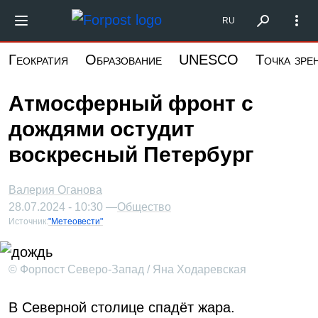
Перейти
Форпост Северо-Запад
RU
к
основному
Геократия
Образование
UNESCO
Точка зре
содержанию
Атмосферный фронт с
дождями остудит
воскресный Петербург
Валерия Оганова
28.07.2024 - 10:30 —
Общество
Источник:
"Метеовести"
© Форпост Северо-Запад / Яна Ходаревская
В Северной столице спадёт жара.