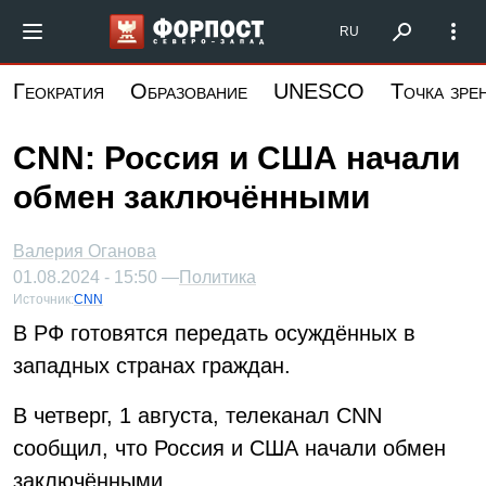
Перейти
Форпост Северо-Запад
RU
к
основному
Геократия
Образование
UNESCO
Точка зре
содержанию
CNN: Россия и США начали
обмен заключёнными
Валерия Оганова
01.08.2024 - 15:50 —
Политика
Источник:
CNN
В РФ готовятся передать осуждённых в
западных странах граждан.
В четверг, 1 августа, телеканал CNN
сообщил, что Россия и США начали обмен
заключёнными.