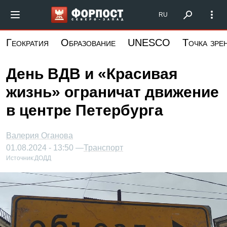
Перейти
Форпост Северо-Запад
RU
к
основному
Геократия
Образование
UNESCO
Точка зре
содержанию
День ВДВ и «Красивая
жизнь» ограничат движение
в центре Петербурга
Валерия Оганова
01.08.2024 - 13:50 —
Транспорт
Источник:
ДОДД