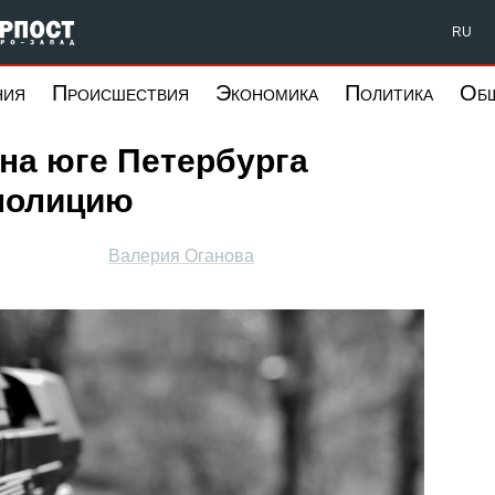
Форпост Северо-Запад
RU
ния
Происшествия
Экономика
Политика
Об
на юге Петербурга
 полицию
Валерия Оганова