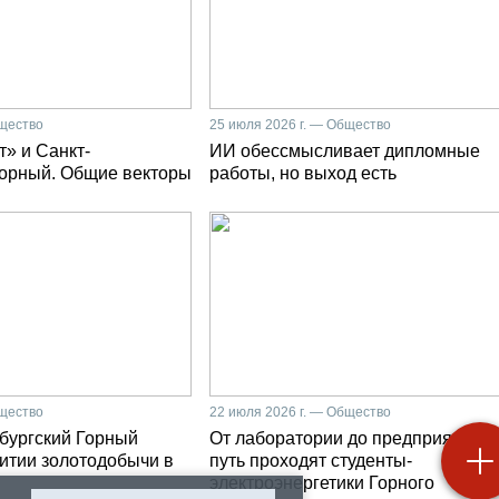
бщество
25 июля 2026 г. — Общество
» и Санкт-
ИИ обессмысливает дипломные
Горный. Общие векторы
работы, но выход есть
бщество
22 июля 2026 г. — Общество
бургский Горный
От лаборатории до предприятия: к
витии золотодобычи в
путь проходят студенты-
электроэнергетики Горного