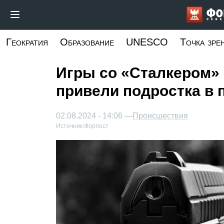
Перейти
к
основному
Геократия
Образование
UNESCO
Точка зре
содержанию
Игры со «Сталкером» 
привели подростка в
02.08.2024 - 14:06 —
Происшествия
Источник:
Форпост