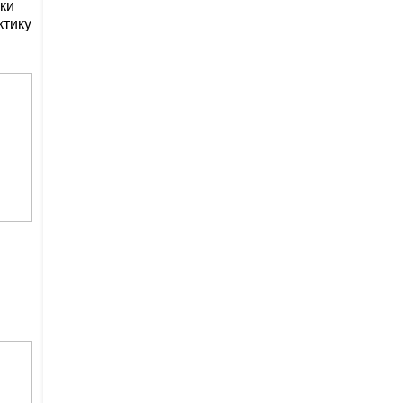
ки
ктику