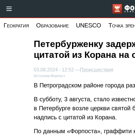
Перейти
к
основному
Геократия
Образование
UNESCO
Точка зре
содержанию
Петербурженку задер
цитатой из Корана на 
03.08.2024 - 12:52 —
Происшествия
Источник:
Форпост
В Петроградском районе города ра
В субботу, 3 августа, стало извест
в Петербурге возле церкви святой
надпись с цитатой из Корана.
По данным «Форпоста», граффити н