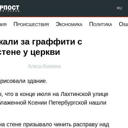
Форпост Северо-Запад
RU
ния
Происшествия
Экономика
Политика
Об
жали за граффити с
стене у церкви
Алиса Иняхина
зрисовали здание.
но, что в конце июля на Лахтинской улице
 блаженной Ксении Петербургской нашли
а стене призывало чинить расправу над