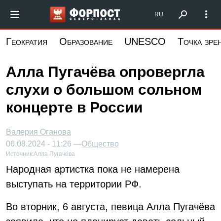
Перейти
Форпост Северо-Запад
RU
к
основному
Геократия
Образование
UNESCO
Точка зре
содержанию
Алла Пугачёва опровергла
слухи о большом сольном
концерте в России
Валерия Оганова
06.08.2024 - 11:26 —
Общество
Источник:
Алла Пугачёва
Народная артистка пока не намерена
выступать на территории РФ.
Во вторник, 6 августа, певица Алла Пугачёва