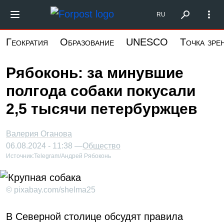
Перейти
Форпост Северо-Запад
RU
к
основному
Геократия
Образование
UNESCO
Точка зре
содержанию
Рябоконь: за минувшие
полгода собаки покусали
2,5 тысячи петербуржцев
Валерия Оганова
06.08.2024 - 11:38 —
Общество
Источник:
Telegram/Андрей Рябоконь
© pixabay.com/shelma25
В Северной столице обсудят правила