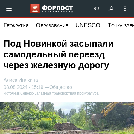
Перейти
Форпост Северо-Запад
RU
к
основному
Геократия
Образование
UNESCO
Точка зре
содержанию
Под Новинкой засыпали
самодельный переезд
через железную дорогу
Алиса Иняхина
08.08.2024 - 15:19 —
Общество
Источник:
Северо-Западная транспортная прокуратура