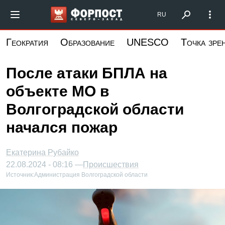
Перейти
Форпост Северо-Запад
RU
к
основному
Геократия
Образование
UNESCO
Точка зре
содержанию
После атаки БПЛА на
объекте МО в
Волгоградской области
начался пожар
Екатерина Рубайко
22.08.2024 - 08:16 —
Происшествия
Источник:
Администрация Волгоградской области