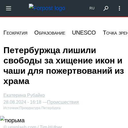
Перейти к основному содержанию
Форпост Северо-Запад
RU
Геократия
Образование
UNESCO
Точка зре
Петербуржца лишили
свободы за хищение икон и
чаши для пожертвований из
храма
Екатерина Рубайко
28.08.2024 - 16:18 —
Происшествия
Источник:
Прокуратура Петербурга
© unsplash.com / Tim Hüfner