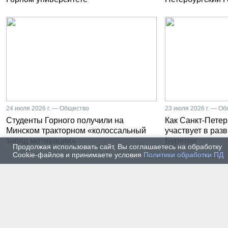
24 июля 2026 г. — Общество
23 июля 2026 г. — О
Студенты Горного получили на
Как Санкт-Петер
Минском тракторном «колоссальный
участвует в раз
заряд мотивации»
Бурятии
Продолжая использовать сайт, Вы соглашаетесь на обработку
Cookie-файлов и принимаете условия
Политики обработки ПД
20 июля 2026 г. — Общество
20 июля
Владимир Литвиненко - о
Как п
металлургах 21 века, как
практ
части сообщества горных
разра
инженеров
пром
автом