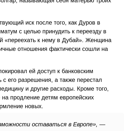
 Болгар, называющая себя матерью троих
твующий иск после того, как Дуров в
иматум с целью принудить к переезду в
й «переехать к нему в Дубай». Женщина
 личные отношения фактически сошли на
локировал ей доступ к банковским
 с его разрешения, а также перестал
медицину и другие расходы. Кроме того,
е на продление детям европейских
рмление новых.
озможности оставаться в Европе», —