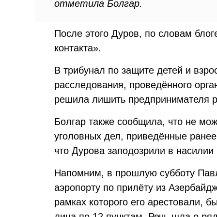
отметила Болгар.
После этого Дуров, по словам блог
контакта».
В трибунал по защите детей и взр
расследования, проведённого орга
решила лишить предпринимателя р
Болгар также сообщила, что не мо
уголовных дел, приведённые ранее
что Дурова заподозрили в насилии 
Напомним, в прошлую субботу Па
аэропорту по прилёту из Азербайд
рамках которого его арестовали, б
лица по 12 пунктам. Речь шла о ря