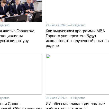
бщество
29 июля 2026 г. — Общество
я частью Горного»:
Как выпускники программы MBA
специалисты
Горного университета будут
ую аспирантуру
использовать полученный опыт на
родине
бщество
25 июля 2026 г. — Общество
» и Санкт-
ИИ обессмысливает дипломные
Горный. Общие векторы
работы, но выход есть