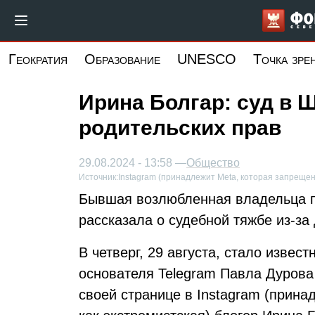
Перейти
к
основному
Геократия
Образование
UNESCO
Точка зре
содержанию
Ирина Болгар: суд в
родительских прав
29.08.2024 - 13:58 —
Общество
Источник:
Instagram (принадлежит Meta, которая запрещен
Бывшая возлюбленная владельца п
рассказала о судебной тяжбе из-за 
В четверг, 29 августа, стало извес
основателя Telegram Павла Дурова
своей странице в Instagram (прина