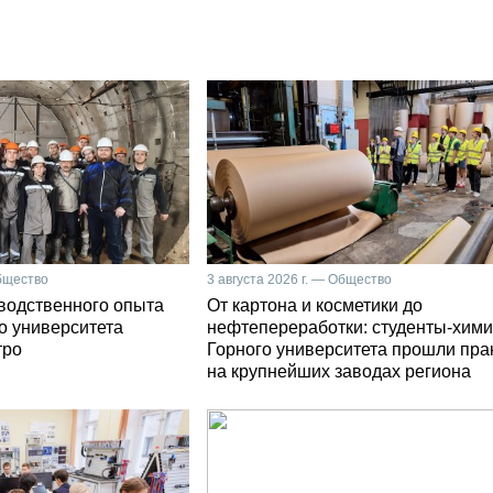
Общество
3 августа 2026 г. — Общество
зводственного опыта
От картона и косметики до
о университета
нефтепереработки: студенты-хими
тро
Горного университета прошли пра
на крупнейших заводах региона