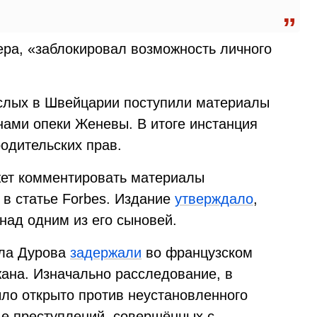
ера, «заблокировал возможность личного
ослых в Швейцарии поступили материалы
нами опеки Женевы. В итоге инстанция
одительских прав.
жет комментировать материалы
 в статье Forbes. Издание
утверждало
,
над одним из его сыновей.
вла Дурова
задержали
во французском
жана. Изначально расследование, в
ыло открыто против неустановленного
де преступлений, совершённых с