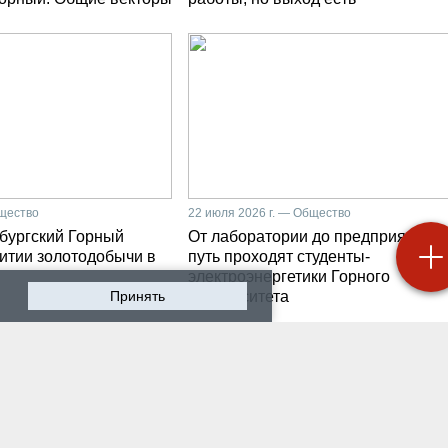
бщество
22 июля 2026 г. — Общество
бургский Горный
От лаборатории до предприятия: к
витии золотодобычи в
путь проходят студенты-
электроэнергетики Горного
Принять
университета
 2026 г. — Общество
19 июля 2026 г. — Общество
роходят студенческие
Как сохранить инженер
ики на предприятии-
мысль в эпоху тотально
ботчике систем
ИИ. Рабочая методика
ышленной
Санкт-Петербургского
атизации
Горного