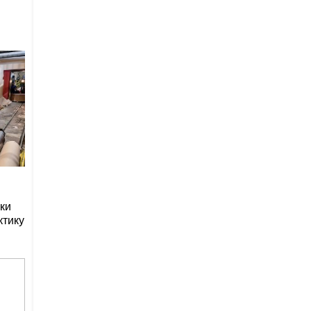
ки
ктику