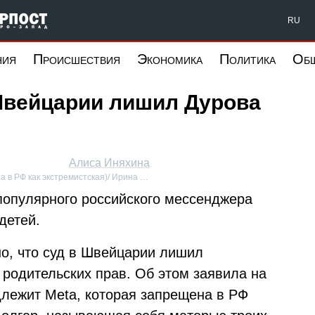
Форпост Северо-Запад
RU
ния
Происшествия
Экономика
Политика
Об
 Швейцарии лишил Дурова
Алиса Иняхина
а в РФ как экстремистская)/ Ирина …
опулярного российского мессенджера
детей.
тно, что суд в Швейцарии лишил
 родительских прав. Об этом заявила на
длежит Meta, которая запрещена в РФ