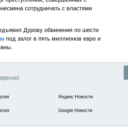
знесмена сотрудничать с властями
едъявил Дурову обвинения по шести
ли
под залог в пять миллионов евро и
раны.
ересно!
атия
Яндекс Новости
атия
Google Новости