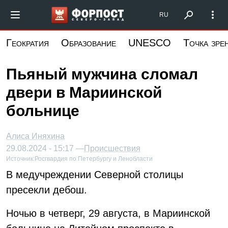
Перейти
Форпост Северо-Запад
RU
к
основному
Геократия
Образование
UNESCO
Точка зре
содержанию
Пьяный мужчина сломал
двери в Мариинской
больнице
Алиса Иняхина
29.08.2024 - 15:17 —
Происшествия
Источник:
Росгвардия по Петербургу и Ленобласти
В медучреждении Северной столицы
пресекли дебош.
Ночью в четверг, 29 августа, в Мариинской