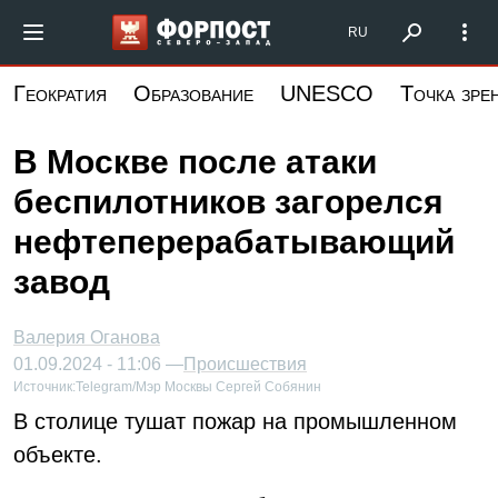
Перейти
Форпост Северо-Запад
RU
к
основному
Геократия
Образование
UNESCO
Точка зре
содержанию
В Москве после атаки
беспилотников загорелся
нефтеперерабатывающий
завод
Валерия Оганова
01.09.2024 - 11:06 —
Происшествия
Источник:
Telegram/Мэр Москвы Сергей Собянин
В столице тушат пожар на промышленном
объекте.