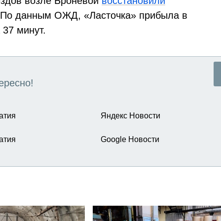
ездов возле Броневой
восстановили
. По данным ОЖД, «Ласточка» прибыла в
 37 минут.
ересно!
атия
Яндекс Новости
атия
Google Новости