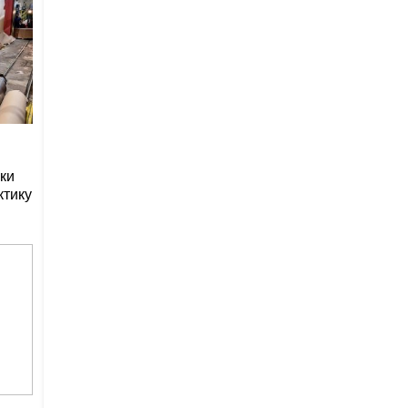
ки
ктику