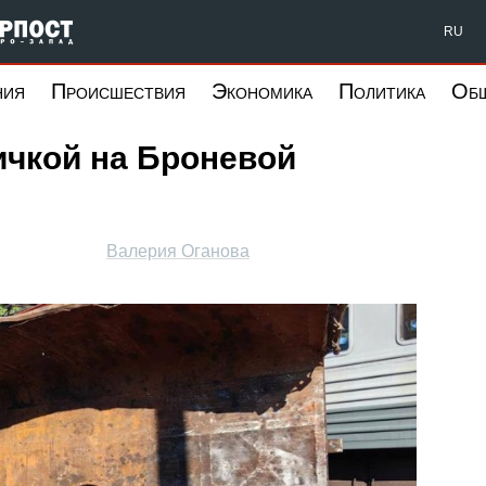
Форпост Северо-Запад
RU
ния
Происшествия
Экономика
Политика
Об
ичкой на Броневой
Валерия Оганова