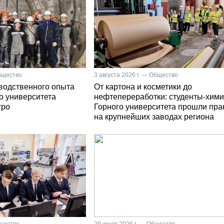
Общество
3 августа 2026 г. — Общество
зводственного опыта
От картона и косметики до
о университета
нефтепереработки: студенты-хими
тро
Горного университета прошли пра
на крупнейших заводах региона