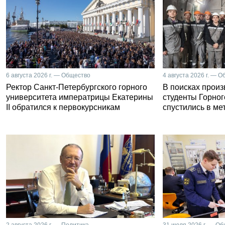
6 августа 2026 г. — Общество
4 августа 2026 г. — 
Ректор Санкт-Петербургского горного
В поисках прои
университета императрицы Екатерины
студенты Горног
II обратился к первокурсникам
спустились в ме