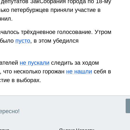
 депутатов ЗакСобрания города по 18-му
лько петербуржцев приняли участие в
чнил.
ачалось трёхдневное голосование. Утром
е было
пусто
, в этом убедился
дателей
не пускали
следить за ходом
, что несколько горожан
не нашли
себя в
стие в выборах.
ересно!