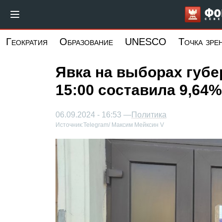
Перейти
к
основному
Геократия
Образование
UNESCO
Точка зре
содержанию
Явка на выборах губе
15:00 составила 9,64%
06.09.2024 - 16:53 —
Политика
Источник:
Telegram/ Максим Мейксин V