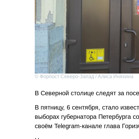
© Форпост Северо-Запад / Алиса Иняхина
В Северной столице следят за пос
В пятницу, 6 сентября, стало извест
выборах губернатора Петербурга с
своём Telegram-канале глава Гори