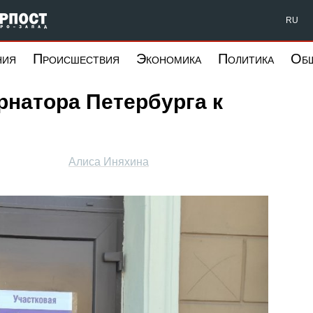
Форпост Северо-Запад
RU
ния
Происшествия
Экономика
Политика
Об
рнатора Петербурга к
Алиса Иняхина