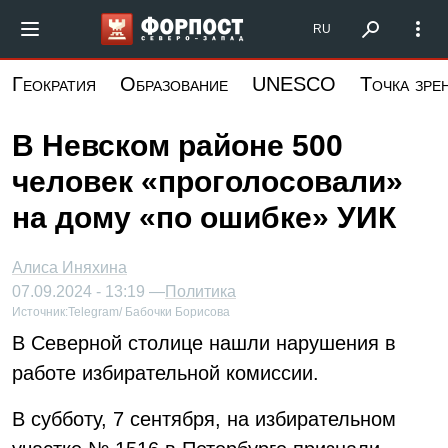
Перейти
Форпост Северо-Запад
RU
к
основному
Геократия
Образование
UNESCO
Точка зре
содержанию
В Невском районе 500
человек «проголосовали»
на дому «по ошибке» УИК
Алиса Иняхина
07.09.2024 - 13:19 —
Политика
Источник:
Telegram/ Бабочки Борисова
В Северной столице нашли нарушения в
работе избирательной комиссии.
В субботу, 7 сентября, на избирательном