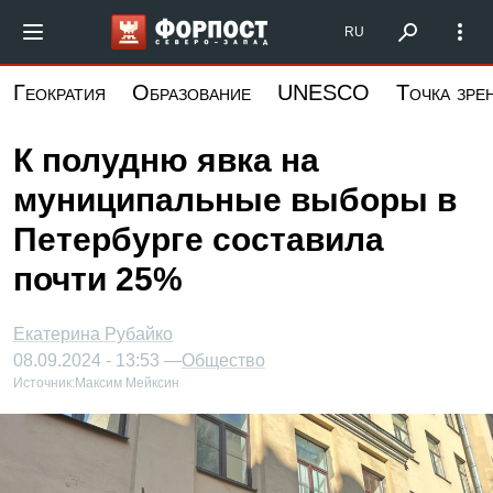
Перейти
Форпост Северо-Запад
RU
к
основному
Геократия
Образование
UNESCO
Точка зре
содержанию
К полудню явка на
муниципальные выборы в
Петербурге составила
почти 25%
Екатерина Рубайко
08.09.2024 - 13:53 —
Общество
Источник:
Максим Мейксин