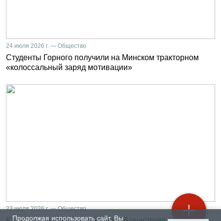
24 июля 2026 г. — Общество
Студенты Горного получили на Минском тракторном
«колоссальный заряд мотивации»
23 июля 2026 г. — Общество
Продолжая использовать сайт, Вы
Как Санкт-Петербургский Горный участвует в развитии