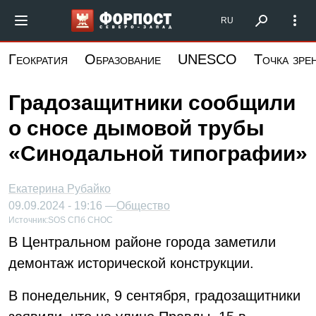
Перейти
Форпост Северо-Запад
RU
к
основному
Геократия
Образование
UNESCO
Точка зре
содержанию
Градозащитники сообщили
о сносе дымовой трубы
«Синодальной типографии»
Екатерина Рубайко
09.09.2024 - 19:16 —
Общество
Источник:
SOS СПб СНОС
В Центральном районе города заметили
демонтаж исторической конструкции.
В понедельник, 9 сентября, градозащитники