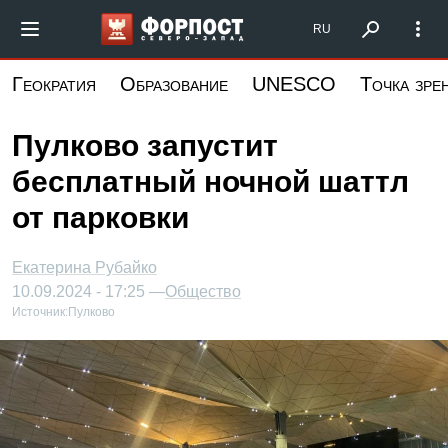
Перейти
Форпост Северо-Запад
RU
к
основному
Геократия
Образование
UNESCO
Точка зре
содержанию
Пулково запустит
бесплатный ночной шаттл
от парковки
Екатерина Рубайко
10.09.2024 - 17:25 —
Общество
Источник:
Пулково