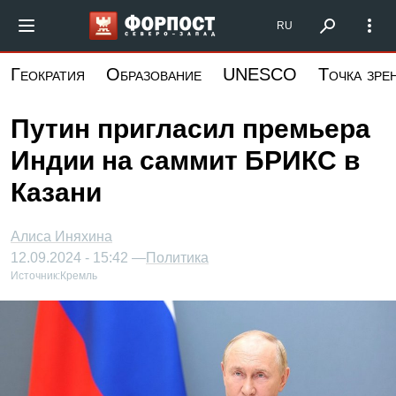
Перейти
Форпост Северо-Запад
RU
к
основному
Геократия
Образование
UNESCO
Точка зре
содержанию
Путин пригласил премьера
Индии на саммит БРИКС в
Казани
Алиса Иняхина
12.09.2024 - 15:42 —
Политика
Источник:
Кремль