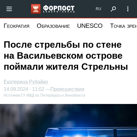
Перейти
Форпост Северо-Запад
RU
к
основному
Геократия
Образование
UNESCO
Точка зре
содержанию
После стрельбы по стене
на Васильевском острове
поймали жителя Стрельны
Екатерина Рубайко
14.09.2024 - 11:02 —
Происшествия
Источник:
ГУ МВД по Петербургу и Ленобласти