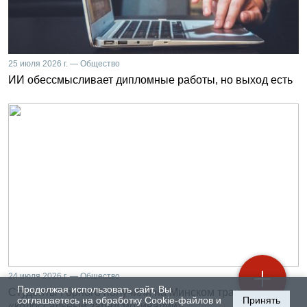
25 июля 2026 г. — Общество
ИИ обессмысливает дипломные работы, но выход есть
24 июля 2026 г. — Общество
Продолжая использовать сайт, Вы
Студенты Горного получили на Минском тракторном
соглашаетесь на обработку Cookie-файлов и
Принять
«колоссальный заряд мотивации»