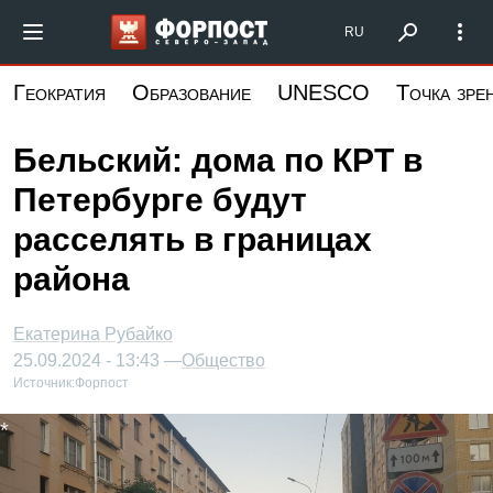
Перейти
Форпост Северо-Запад
RU
к
основному
Геократия
Образование
UNESCO
Точка зре
содержанию
Бельский: дома по КРТ в
Петербурге будут
расселять в границах
района
Екатерина Рубайко
25.09.2024 - 13:43 —
Общество
Источник:
Форпост