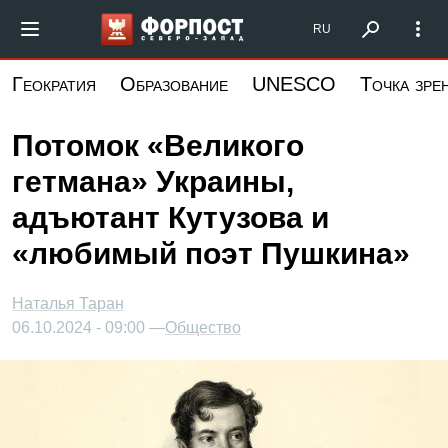
Перейти
Форпост Северо-Запад
RU
к
основному
Геократия
Образование
UNESCO
Точка зре
содержанию
Потомок «Великого
гетмана» Украины,
адъютант Кутузова и
«любимый поэт Пушкина»
Наталья Таран
06.10.2024 - 09:00 —
Общество