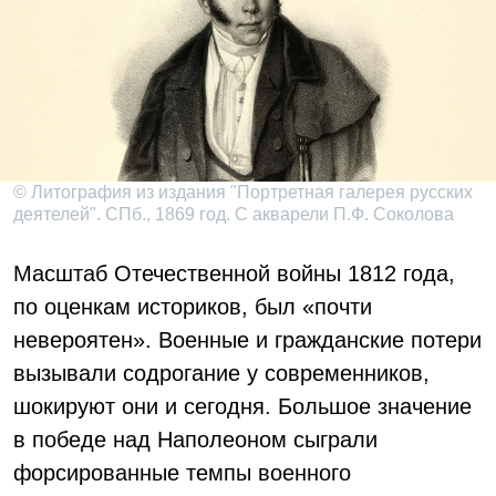
© Литография из издания "Портретная галерея русских
деятелей". СПб., 1869 год. С акварели П.Ф. Соколова
Масштаб Отечественной войны 1812 года,
по оценкам историков, был «почти
невероятен». Военные и гражданские потери
вызывали содрогание у современников,
шокируют они и сегодня. Большое значение
в победе над Наполеоном сыграли
форсированные темпы военного