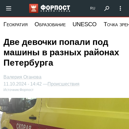
Перейти
Форпост Северо-Запад
RU
к
основному
Геократия
Образование
UNESCO
Точка зре
содержанию
Две девочки попали под
машины в разных районах
Петербурга
Валерия Оганова
11.10.2024 - 14:42 —
Происшествия
Источник:
Форпост