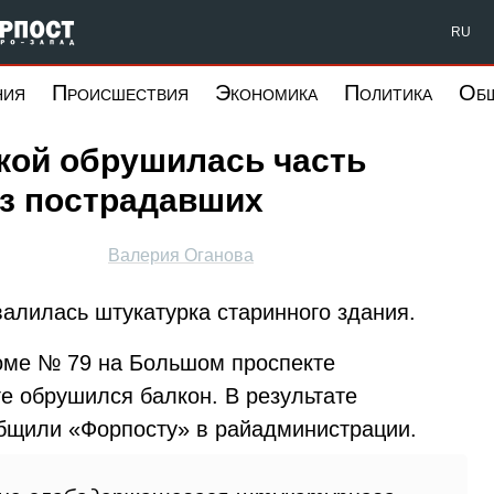
Форпост Северо-Запад
RU
ния
Происшествия
Экономика
Политика
Об
кой обрушилась часть
ез пострадавших
Валерия Оганова
валилась штукатурка старинного здания.
доме № 79 на Большом проспекте
е обрушился балкон. В результате
общили «Форпосту» в райадминистрации.