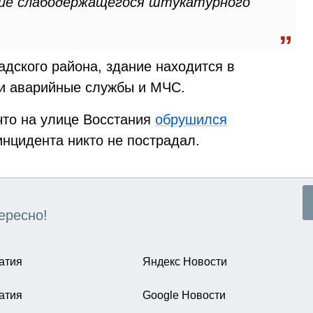
ие слабодержащегося штукатурного
дского района, здание находится в
и аварийные службы и МЧС.
что на улице Восстания
обрушился
инцидента никто не пострадал.
ересно!
атия
Яндекс Новости
атия
Google Новости