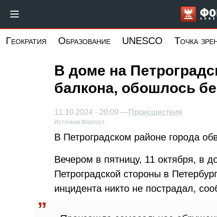
Перейти
к
основному
Геократия
Образование
UNESCO
Точка зре
содержанию
В доме на Петроградс
балкона, обошлось б
11.10.2024 - 20:09 —
Происшествия
Источник:
Форпост
В Петроградском районе города об
Вечером в пятницу, 11 октября, в 
Петроградской стороны в Петербург
инцидента никто не пострадал, со