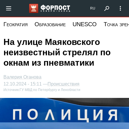
Перейти
Форпост Северо-Запад
RU
к
основному
Геократия
Образование
UNESCO
Точка зре
содержанию
На улице Маяковского
неизвестный стрелял по
окнам из пневматики
Валерия Оганова
12.10.2024 - 15:11 —
Происшествия
Источник:
ГУ МВД по Петербургу и Ленобласти