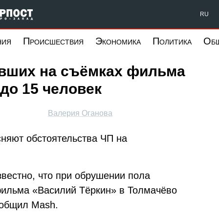
Форпост Северо-Запад
RU
ния
Происшествия
Экономика
Политика
Об
авших на съёмках фильма
до 15 человек
Валерия Оганова
няют обстоятельства ЧП на
известно, что при обрушении пола
фильма «Василий Тёркин» в Толмачёво
ообщил Mash.