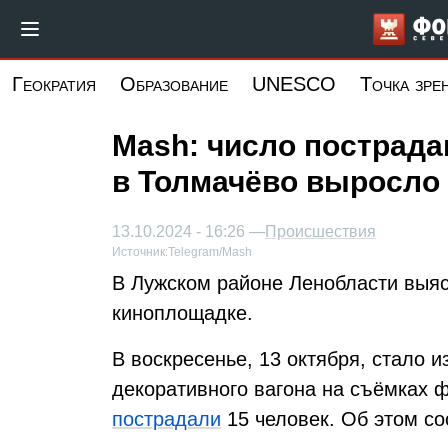
Перейти
к
основному
Геократия
Образование
UNESCO
Точка зре
содержанию
Mash: число пострад
в Толмачёво выросло 
13.10.2024 - 16:26 —
Происшествия
Источник:
Telegram/Mash
В Лужском районе Ленобласти выяс
киноплощадке.
В воскресенье, 13 октября, стало 
декоративного вагона на съёмках 
пострадали
15 человек. Об этом с