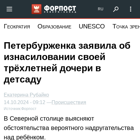
Перейти
Форпост Северо-Запад
RU
к
основному
Геократия
Образование
UNESCO
Точка зре
содержанию
Петербурженка заявила об
изнасиловании своей
трёхлетней дочери в
детсаду
Екатерина Рубайко
14.10.2024 - 09:12 —
Происшествия
Источник:
Форпост
В Северной столице выясняют
обстоятельства вероятного надругательства
над ребёнком.