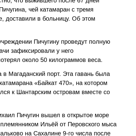
естно, что выжившего после 67 дней
ичугина, чей катамаран с тремя
, доставили в больницу. Об этом
учреждении Пичугину проведут полную
ачи зафиксировали у него
отерял около 50 килограммов веса.
 в Магаданский порт. Эта гавань была
катамарана «Байкат 470», на котором
лся к Шантарским островам вместе со
ихаил Пичугин вышел в открытое море
 племянником Ильёй от Перовского мыса
альково на Сахалине 9-го числа после