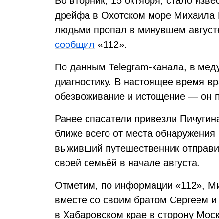
Во вторник, 15 октября, стало изв
дрейфа в Охотском море Михаила П
людьми пропал в минувшем августе
сообщил
«112».
По данным Telegram-канала, в мед
диагностику. В настоящее время вр
обезвоживание и истощение — он п
Ранее спасатели привезли Пичугина
ближе всего от места обнаружения 
выживший путешественник отправи
своей семьёй в начале августа.
Отметим, по информации «112», М
вместе со своим братом Сергеем и
в Хабаровском крае в сторону Моск