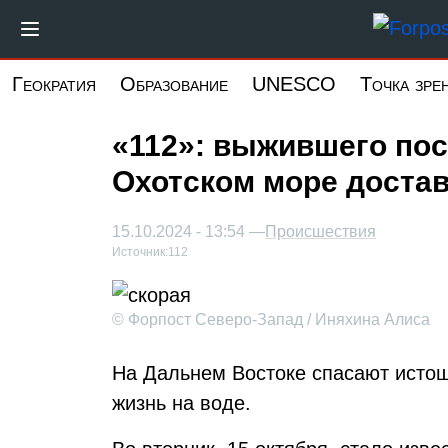
Перейти
к
основному
Геократия
Образование
UNESCO
Точка зре
содержанию
«112»: выжившего пос
Охотском море достав
15.10.2024 - 13:54 —
Происшествия
Источник:
112
© Форпост Северо-Запад / Иняхина Алиса
На Дальнем Востоке спасают истощ
жизнь на воде.