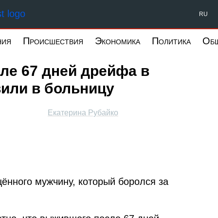
Форпост Северо-Запад
RU
ния
Происшествия
Экономика
Политика
Об
ле 67 дней дрейфа в
или в больницу
Екатерина Рубайко
ённого мужчину, который боролся за