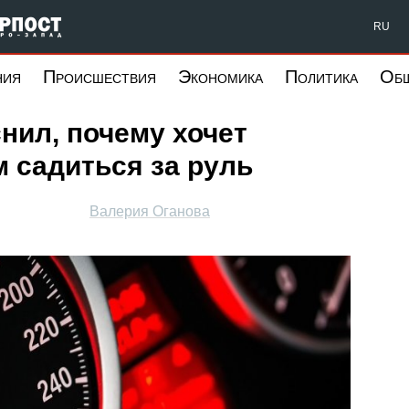
Форпост Северо-Запад
RU
ния
Происшествия
Экономика
Политика
Об
нил, почему хочет
 садиться за руль
Валерия Оганова