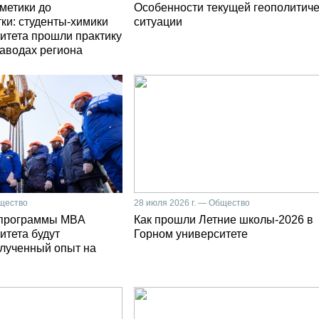
сметики до
Особенности текущей геополитич
ки: студенты-химики
ситуации
итета прошли практику
заводах региона
бщество
28 июля 2026 г. — Общество
 программы MBA
Как прошли Летние школы-2026 в
итета будут
Горном университете
олученный опыт на