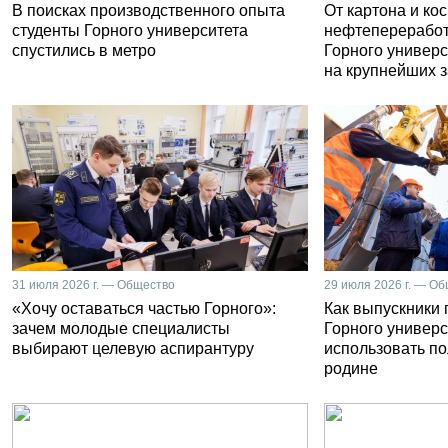
В поисках производственного опыта
От картона и ко
студенты Горного университета
нефтепереработ
спустились в метро
Горного универс
на крупнейших 
31 июля 2026 г. — Общество
29 июля 2026 г. — О
«Хочу оставаться частью Горного»:
Как выпускники
зачем молодые специалисты
Горного универс
выбирают целевую аспирантуру
использовать п
родине