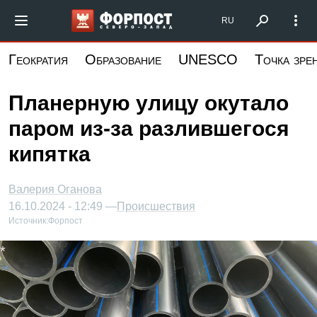
Перейти
Форпост Северо-Запад
RU
к
основному
Геократия
Образование
UNESCO
Точка зре
содержанию
Планерную улицу окутало
паром из-за разлившегося
кипятка
Валерия Оганова
16.10.2024 - 12:49 —
Происшествия
Источник:
Форпост