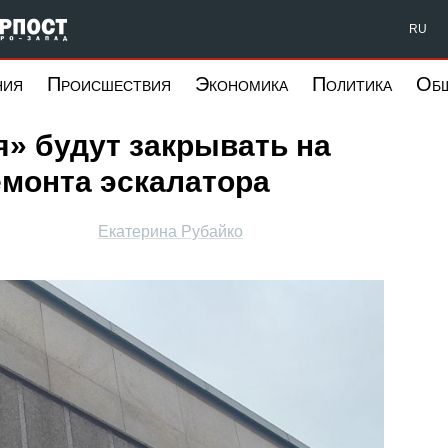
Форпост Северо-Запад
RU
ния
Происшествия
Экономика
Политика
Об
» будут закрывать на
емонта эскалатора
Екатерина Рубайко