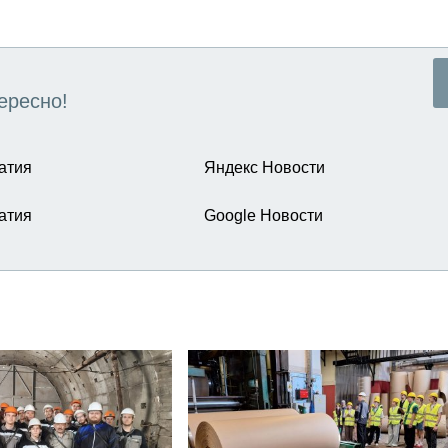
ересно!
атия
Яндекс Новости
атия
Google Новости