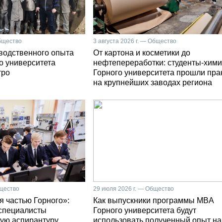
Общество
3 августа 2026 г. — Общество
зводственного опыта
От картона и косметики до
о университета
нефтепереработки: студенты-хими
тро
Горного университета прошли пра
на крупнейших заводах региона
бщество
29 июля 2026 г. — Общество
я частью Горного»:
Как выпускники программы MBA
специалисты
Горного университета будут
ую аспирантуру
использовать полученный опыт на