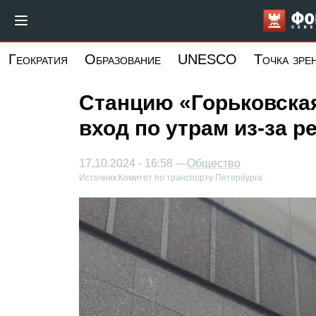
Перейти
к
основному
Геократия
Образование
UNESCO
Точка зре
содержанию
Станцию «Горьковская
вход по утрам из-за р
17.10.2024 - 16:58 —
Общество
Источник:
Комитет по транспорту Петербурга