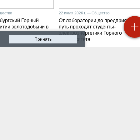
бщество
22 июля 2026 г. — Общество
бургский Горный
От лаборатории до предприятия: к
витии золотодобычи в
путь проходят студенты-
электроэнергетики Горного
Принять
университета
 2026 г. — Общество
19 июля 2026 г. — Общество
роходят студенческие
Как сохранить инженер
ики на предприятии-
мысль в эпоху тотально
ботчике систем
ИИ. Рабочая методика
ышленной
Санкт-Петербургского
атизации
Горного
 2026 г. — Экономика
16 июля 2026 г. — Общество
водству бензина в
Геополитический перел
и мешают не только
его культурно-
нские беспилотники
цивилизационный срез
 2026 г. — Общество
12 июля 2026 г. — Общество
тарейшие в стране
Студенты Горного