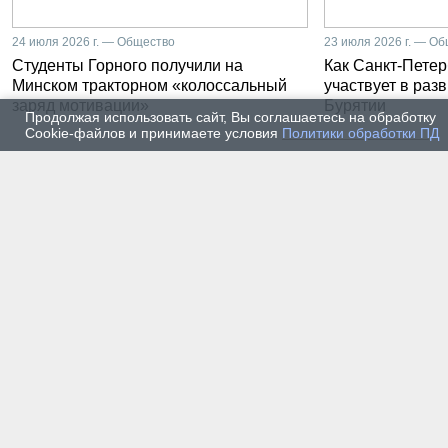
24 июля 2026 г. — Общество
23 июля 2026 г. — О
Студенты Горного получили на
Как Санкт-Петер
Минском тракторном «колоссальный
участвует в раз
заряд мотивации»
Бурятии
Продолжая использовать сайт, Вы соглашаетесь на обработку
Cookie-файлов и принимаете условия
Политики обработки ПД
20 июля 2026 г. — Общество
20 июля
Владимир Литвиненко - о
Как п
металлургах 21 века, как
практ
части сообщества горных
разра
инженеров
пром
автом
17 июля 2026 г. — Общество
16 июля
В Горном университете
Произ
Петербурга выпустили
Росси
первых инженеров нового
украи
поколения
14 июля 2026 г. — Общество
13 июля
Как студенты Горного
Как с