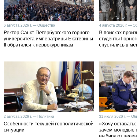
6 августа 2026 г. — Общество
4 августа 2026 г. — 
Ректор Санкт-Петербургского горного
В поисках прои
университета императрицы Екатерины
студенты Горног
II обратился к первокурсникам
спустились в ме
2 августа 2026 г. — Политика
31 июля 2026 г. — О
Особенности текущей геополитической
«Хочу оставатьс
ситуации
зачем молодые 
выбирают целев