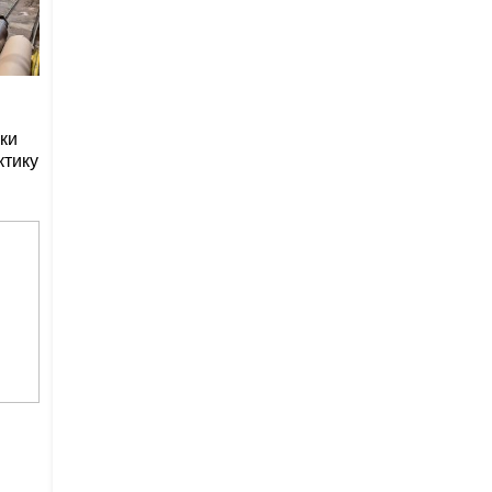
ки
ктику