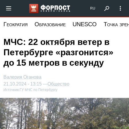
Перейти
Форпост Северо-Запад
RU
к
основному
Геократия
Образование
UNESCO
Точка зре
содержанию
МЧС: 22 октября ветер в
Петербурге «разгонится»
до 15 метров в секунду
Валерия Оганова
21.10.2024 - 13:15 —
Общество
Источник:
ГУ МЧС по Петербургу