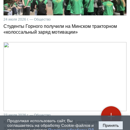
24 июля 2026 г. — Общество
Студенты Горного получили на Минском тракторном
«колоссальный заряд мотивации»
23 июля 2026 г. — Общество
Продолжая использовать сайт, Вы
Как Санкт-Петербургский Горный участвует в развитии
соглашаетесь на обработку Cookie-файлов и
Принять
золотодобычи в Бурятии