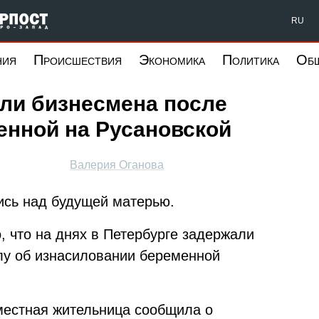
Форпост Северо-Запад
RU
ния
Происшествия
Экономика
Политика
Об
ли бизнесмена после
енной на Русановской
Валерия Оганова
ись над будущей матерью.
о, что на днях в Петербурге задержали
лу об изнасиловании беременной
местная жительница сообщила о