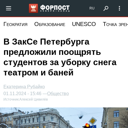
Перейти
Форпост Северо-Запад
RU
к
основному
Геократия
Образование
UNESCO
Точка зре
содержанию
В ЗакСе Петербурга
предложили поощрять
студентов за уборку снега
театром и баней
Екатерина Рубайко
01.11.2024 - 15:46 —
Общество
Источник:
Алексей Цивилёв