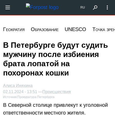
Перейти к основному содержанию
Форпост Северо-Запад
RU
Геократия
Образование
UNESCO
Точка зре
В Петербурге будут судить
мужчину после избиения
брата лопатой на
похоронах кошки
Алиса Иняхина
02.11.2024 - 13:51 —
Происшествия
Источник:
Прокуратура Петербурга
В Северной столице привлекут к уголовной
ответственности местного жителя.