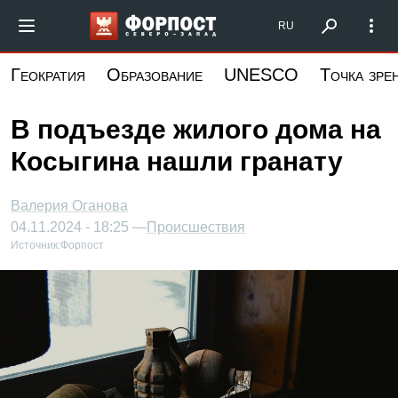
Перейти
Форпост Северо-Запад
RU
к
основному
Геократия
Образование
UNESCO
Точка зре
содержанию
В подъезде жилого дома на
Косыгина нашли гранату
Валерия Оганова
04.11.2024 - 18:25 —
Происшествия
Источник:
Форпост