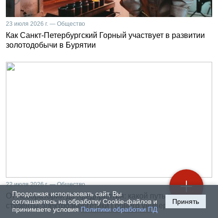
23 июля 2026 г. — Общество
Как Санкт-Петербургский Горный участвует в развитии
золотодобычи в Бурятии
22 июля 2026 г. — Общество
Продолжая использовать сайт, Вы
От лаборатории до предприятия: какой путь проходят
соглашаетесь на обработку Cookie-файлов и
Принять
студенты-электроэнергетики Горного университета
принимаете условия
Политики обработки ПД