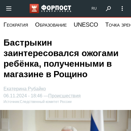
Перейти
Форпост Северо-Запад
RU
к
основному
Геократия
Образование
UNESCO
Точка зре
содержанию
Бастрыкин
заинтересовался ожогами
ребёнка, полученными в
магазине в Рощино
Екатерина Рубайко
06.11.2024 - 18:46 —
Происшествия
Источник:
Следственный комитет России