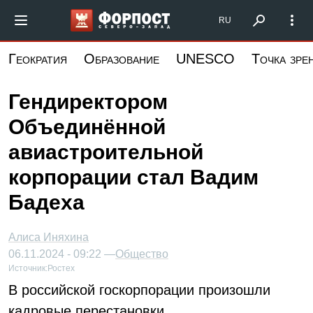
Перейти
Форпост Северо-Запад
RU
к
основному
Геократия
Образование
UNESCO
Точка зре
содержанию
Гендиректором
Объединённой
авиастроительной
корпорации стал Вадим
Бадеха
Алиса Иняхина
06.11.2024 - 09:22 —
Общество
Источник:
Ростех
В российской госкорпорации произошли
кадровые перестановки.