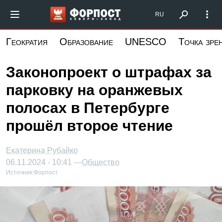
Перейти
Форпост Северо-Запад
RU
к
основному
Геократия
Образование
UNESCO
Точка зре
содержанию
Законопроект о штрафах за
парковку на оранжевых
полосах в Петербурге
прошёл второе чтение
Екатерина Рубайко
06.11.2024 - 10:41 —
Общество
Источник:
Форпост