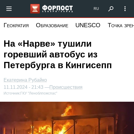
Перейти
Форпост Северо-Запад
RU
к
основному
Геократия
Образование
UNESCO
Точка зре
содержанию
На «Нарве» тушили
горевший автобус из
Петербурга в Кингисепп
Екатерина Рубайко
11.11.2024 - 21:43 —
Происшествия
Источник:
ГКУ "Леноблпожспас"