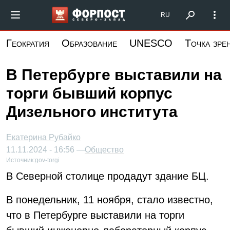
Перейти
Форпост Северо-Запад
RU
к
основному
Геократия
Образование
UNESCO
Точка зре
содержанию
В Петербурге выставили на
торги бывший корпус
Дизельного института
Екатерина Рубайко
11.11.2024 - 16:56 —
Общество
Источник:
gov-torgi
В Северной столице продадут здание БЦ.
В понедельник, 11 ноября, стало известно,
что в Петербурге выставили на торги