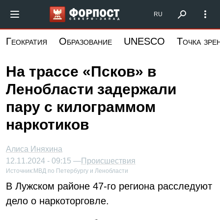
Перейти
Форпост Северо-Запад
RU
к
основному
Геократия
Образование
UNESCO
Точка зре
содержанию
На трассе «Псков» в
Ленобласти задержали
пару с килограммом
наркотиков
Алиса Иняхина
12.11.2024 - 09:15 —
Происшествия
Источник:
МВД по Петербургу и Ленобласти
В Лужском районе 47-го региона расследуют
дело о наркоторговле.