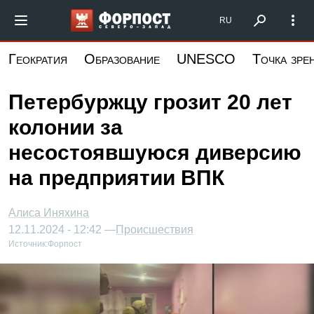
Перейти
Форпост Северо-Запад
RU
к
основному
Геократия
Образование
UNESCO
Точка зре
содержанию
Петербуржцу грозит 20 лет
колонии за
несостоявшуюся диверсию
на предприятии ВПК
Алиса Иняхина
12.11.2024 - 12:42 —
Происшествия
Источник:
Форпост